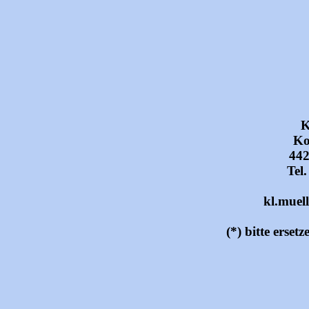
K
Ko
44
Tel
kl.muell
(*) bitte erse